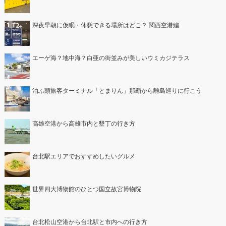
深夜早朝に仮眠・休憩できる場所はどこ？ 関西空港編
エーゲ海？地中海？白亜の街並みが美しいウミカジテラス
泊ふ頭旅客ターミナル「とまりん」那覇から離島巡りに行こう
高雄空港から高雄市内と墾丁の行き方
台北駅エリアでおすすめしたいグルメ
世界四大博物館のひとつ国立故宮博物院
台北松山空港から台北駅と市内への行き方