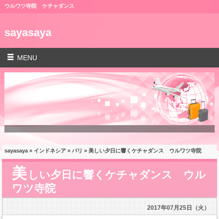
ウルワツ寺院 ケチャダンス
sayasaya
MENU
sayasaya
»
インドネシア
»
バリ
» 美しい夕日に響くケチャダンス ウルワツ寺院
美
しい夕日に響くケチャダンス ウル
ワツ寺院
2017年07月25日（火）