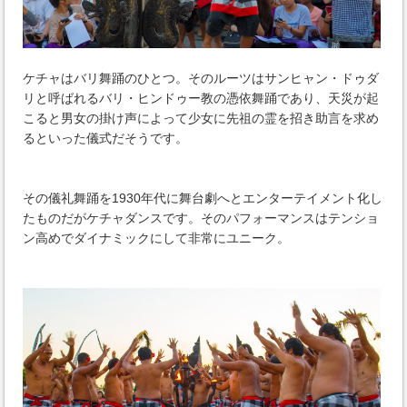
ケチャはバリ舞踊のひとつ。そのルーツはサンヒャン・ドゥダ
リと呼ばれるバリ・ヒンドゥー教の憑依舞踊であり、天災が起
こると男女の掛け声によって少女に先祖の霊を招き助言を求め
るといった儀式だそうです。
その儀礼舞踊を1930年代に舞台劇へとエンターテイメント化し
たものだがケチャダンスです。そのパフォーマンスはテンショ
ン高めでダイナミックにして非常にユニーク。