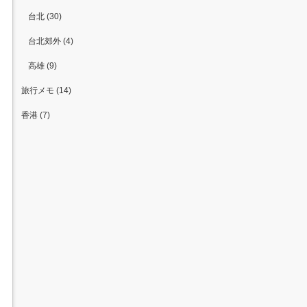
台北 (30)
台北郊外 (4)
高雄 (9)
旅行メモ (14)
香港 (7)