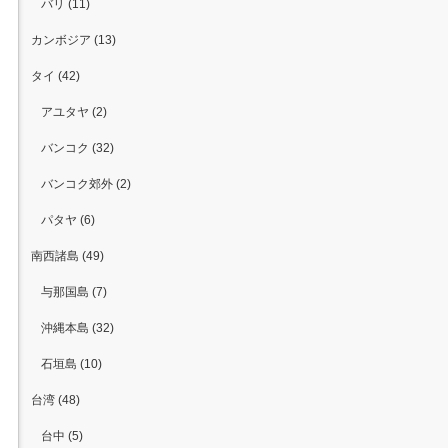
バリ (11)
カンボジア (13)
タイ (42)
アユタヤ (2)
バンコク (32)
バンコク郊外 (2)
パタヤ (6)
南西諸島 (49)
与那国島 (7)
沖縄本島 (32)
石垣島 (10)
台湾 (48)
台中 (5)