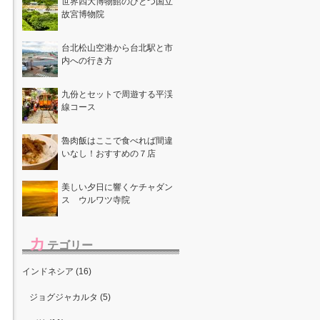
世界四大博物館のひとつ国立
故宮博物院
台北松山空港から台北駅と市
内への行き方
九份とセットで周遊する平渓
線コース
魯肉飯はここで食べれば間違
いなし！おすすめの７店
美しい夕日に響くケチャダン
ス ウルワツ寺院
カ
テゴリー
インドネシア (16)
ジョグジャカルタ (5)