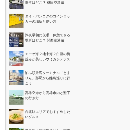
場所はどこ？ 成田空港編
タイ・バンコクのコインロッ
カーの場所と使い方
深夜早朝に仮眠・休憩できる
場所はどこ？ 関西空港編
エーゲ海？地中海？白亜の街
並みが美しいウミカジテラス
泊ふ頭旅客ターミナル「とま
りん」那覇から離島巡りに行
こう
高雄空港から高雄市内と墾丁
の行き方
台北駅エリアでおすすめした
いグルメ