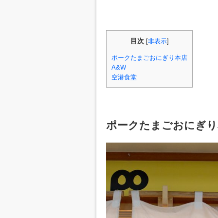
目次
[
非表示
]
ポークたまごおにぎり本店
A&W
空港食堂
ポークたまごおにぎり