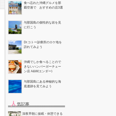
食べ忘れた沖縄グルメを那
）
覇空港で おすすめの店3選
与那国島の個性的な岩を見
に行こう
Dr.コトー診療所のロケ地を
訪れてみよう
沖縄でしか食べることので
きないハンバーガーチェー
ン店 A&W(エンダー)
与那国島にある神秘的な海
底遺跡を見てみよう
人
気記事
深夜早朝に仮眠・休憩できる