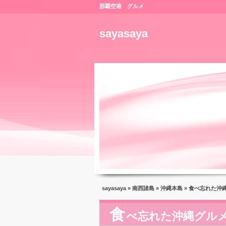
那覇空港 グルメ
sayasaya
sayasaya
»
南西諸島
»
沖縄本島
» 食べ忘れた沖
食
べ忘れた沖縄グル