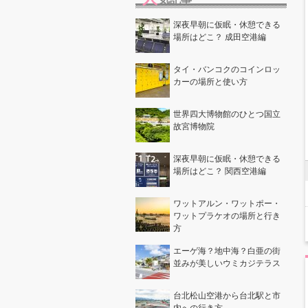
深夜早朝に仮眠・休憩できる
場所はどこ？ 成田空港編
タイ・バンコクのコインロッ
カーの場所と使い方
世界四大博物館のひとつ国立
故宮博物院
深夜早朝に仮眠・休憩できる
場所はどこ？ 関西空港編
ワットアルン・ワットポー・
ワットプラケオの場所と行き
方
エーゲ海？地中海？白亜の街
並みが美しいウミカジテラス
台北松山空港から台北駅と市