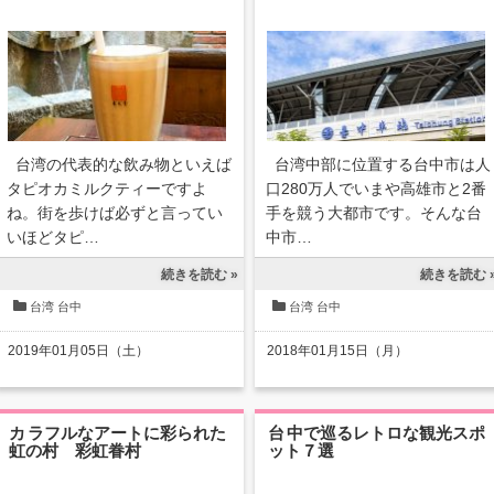
台湾の代表的な飲み物といえば
台湾中部に位置する台中市は人
タピオカミルクティーですよ
口280万人でいまや高雄市と2番
ね。街を歩けば必ずと言ってい
手を競う大都市です。そんな台
いほどタピ…
中市…
続きを読む »
続きを読む 
台湾
台中
台湾
台中
2019年01月05日（土）
2018年01月15日（月）
カラフルなアートに彩られた
台中で巡るレトロな観光スポ
虹の村 彩虹眷村
ット７選