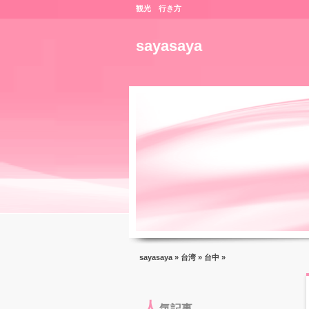
観光 行き方
sayasaya
sayasaya
»
台湾
»
台中
»
人
気記事