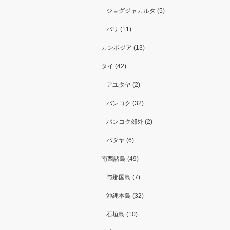
ジョグジャカルタ (5)
バリ (11)
カンボジア (13)
タイ (42)
アユタヤ (2)
バンコク (32)
バンコク郊外 (2)
パタヤ (6)
南西諸島 (49)
与那国島 (7)
沖縄本島 (32)
石垣島 (10)