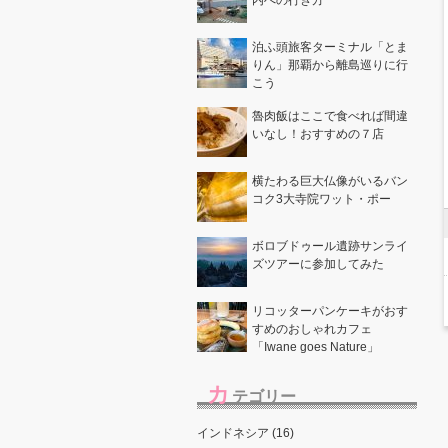
内への行き方
泊ふ頭旅客ターミナル「とま
りん」那覇から離島巡りに行
こう
魯肉飯はここで食べれば間違
いなし！おすすめの７店
横たわる巨大仏像がいるバン
コク3大寺院ワット・ポー
ボロブドゥール遺跡サンライ
ズツアーに参加してみた
リコッターパンケーキがおす
すめのおしゃれカフェ
「Iwane goes Nature」
カ
テゴリー
インドネシア (16)