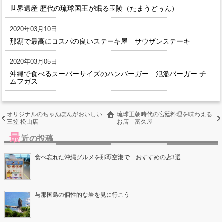
世界遺産 歴代の琉球国王が眠る玉陵（たまうどぅん）
2020年03月10日
那覇で最高にコスパの良いステーキ屋 サウザンステーキ
2020年03月05日
沖縄で食べるスーパーサイズのハンバーガー 氾濫バーガー チ
ムフガス
オリジナルのちゃんぽんがおいしい
琉球王朝時代の宮廷料理を味わえる
三笠 松山店
お店 富久屋
最
近の投稿
食べ忘れた沖縄グルメを那覇空港で おすすめの店3選
与那国島の個性的な岩を見に行こう