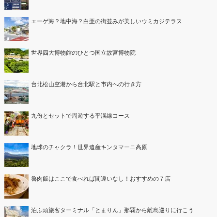
エーゲ海？地中海？白亜の街並みが美しいウミカジテラス
世界四大博物館のひとつ国立故宮博物院
台北松山空港から台北駅と市内への行き方
九份とセットで周遊する平渓線コース
地球のチャクラ！世界遺産キンタマーニ高原
魯肉飯はここで食べれば間違いなし！おすすめの７店
泊ふ頭旅客ターミナル「とまりん」那覇から離島巡りに行こう