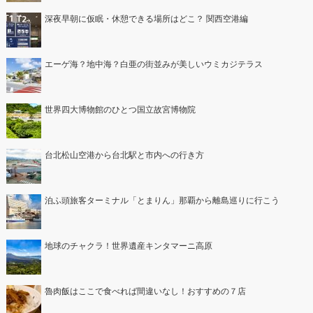
深夜早朝に仮眠・休憩できる場所はどこ？ 関西空港編
エーゲ海？地中海？白亜の街並みが美しいウミカジテラス
世界四大博物館のひとつ国立故宮博物院
台北松山空港から台北駅と市内への行き方
泊ふ頭旅客ターミナル「とまりん」那覇から離島巡りに行こう
地球のチャクラ！世界遺産キンタマーニ高原
魯肉飯はここで食べれば間違いなし！おすすめの７店