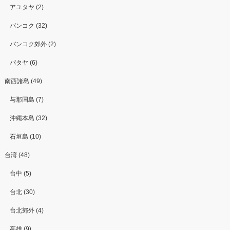
アユタヤ (2)
バンコク (32)
バンコク郊外 (2)
パタヤ (6)
南西諸島 (49)
与那国島 (7)
沖縄本島 (32)
石垣島 (10)
台湾 (48)
台中 (5)
台北 (30)
台北郊外 (4)
高雄 (9)