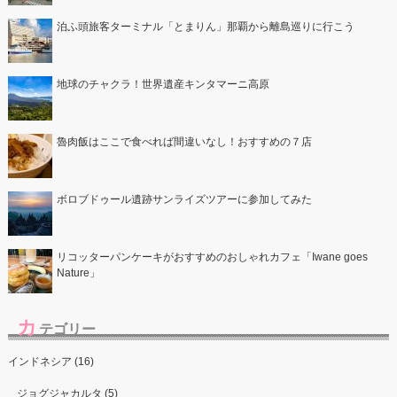
泊ふ頭旅客ターミナル「とまりん」那覇から離島巡りに行こう
地球のチャクラ！世界遺産キンタマーニ高原
魯肉飯はここで食べれば間違いなし！おすすめの７店
ボロブドゥール遺跡サンライズツアーに参加してみた
リコッターパンケーキがおすすめのおしゃれカフェ「Iwane goes
Nature」
カ
テゴリー
インドネシア (16)
ジョグジャカルタ (5)